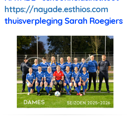
https://nayade.esthios.com
thuisverpleging Sarah Roegiers