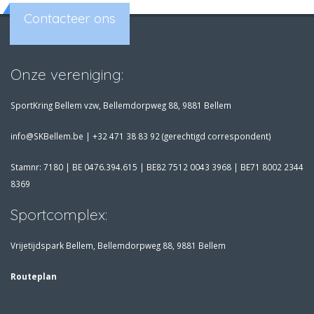
Contacteer ons
Onze vereniging:
SportKring Bellem vzw, Bellemdorpweg 88, 9881 Bellem
info@SKBellem.be |
+32 471 38 83 92 (gerechtigd correspondent)
Stamnr: 7180 | BE 0476.394.615 | BE82 7512 0043 3968 | BE71 8002 2344
8369
Sportcomplex:
Vrijetijdspark Bellem, Bellemdorpweg 88, 9881 Bellem
Routeplan