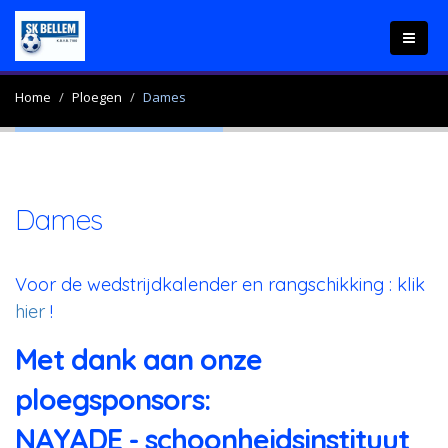
Home
Ploegen
Dames
Dames
Voor de wedstrijdkalender en rangschikking : klik
hier
!
Met dank aan onze
ploegsponsors:
NAYADE - schoonheidsinstituut