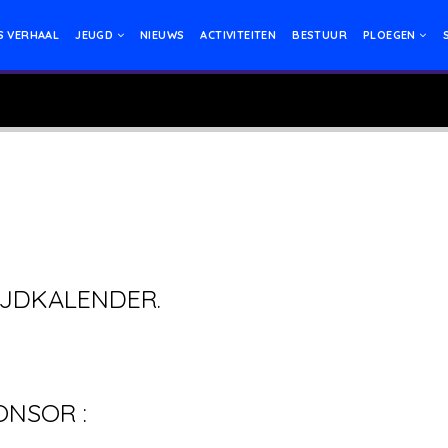
S VERHAAL
JEUGD
NIEUWS
ACTIVITEITEN
BESTUUR
PLOEGEN
JDKALENDER.
ONSOR :