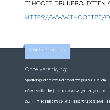
T' HOOFT DRUKPROJECTEN 
HTTPS://WWW.THOOFT.BE/CO
Contacteer ons
Onze vereniging:
SportKring Bellem vzw, Bellemdorpweg 88, 9881 Bellem
info@SKBellem.be |
+32 471 38 83 92 (gerechtigd corresp
Stamnr: 7180 | BE 0476.394.615 | BE82 7512 0043 3968 | B