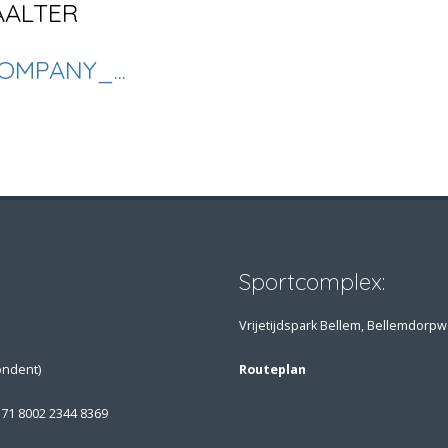
AALTER
MPANY_...
Sportcomplex:
Vrijetijdspark Bellem, Bellemdorpw
ondent)
Routeplan
E71 8002 2344 8369