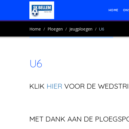
HOME
ON
Home
Ploegen
Jeugploegen
U6
U6
KLIK
HIER
VOOR DE WEDSTRI
MET DANK AAN DE PLOEGSP