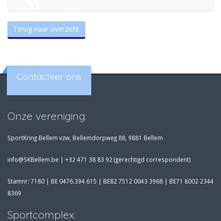
Terug naar overzicht
Contacteer ons
Onze vereniging:
SportKring Bellem vzw, Bellemdorpweg 88, 9881 Bellem
info@SKBellem.be |
+32 471 38 83 92 (gerechtigd correspondent)
Stamnr: 7180 | BE 0476.394.615 | BE82 7512 0043 3968 | BE71 8002 2344
8369
Sportcomplex: